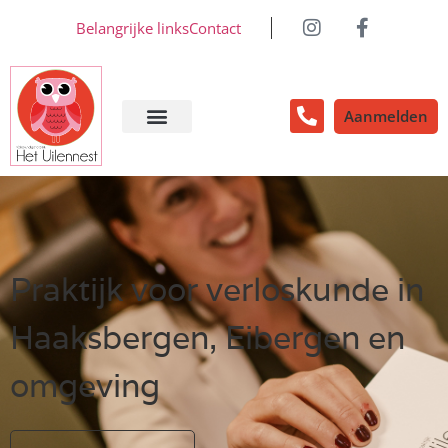
Belangrijke links
Contact
Aanmelden
Praktijk voor verloskunde in
Haaksbergen, Eibergen en
omgeving